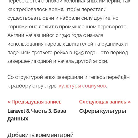
пересекается с эпохой колониальных империй, так
как требовалось время, чтобы перестали
существовать одни и набрали силу другие, но
корнями она лежит в промышленном перевороте
Англии начавшийся с 1740 года с начала
использования паровых двигателей на рудниках и
падением третьего рейха в 1945 года – это период
завершения одной и начала другой эпохи.
Со структурой эпох завершили и теперь перейдём
к разбору структуры
культуры социумов
.
Навигация
Предыдущая запись
Следующая запись
Laravel 8. Часть 3. База
Сферы культуры
по
данных
записям
Добавить комментарий