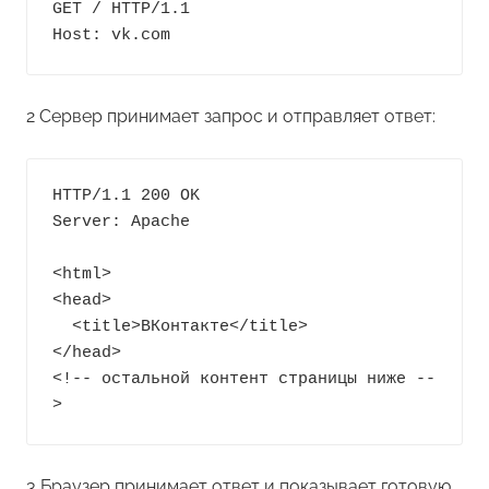
GET / HTTP/1.1

Host: vk.com
2 Сервер принимает запрос и отправляет ответ:
HTTP/1.1 200 OK

Server: Apache

<html>

<head>

  <title>ВКонтакте</title>

</head>

<!-- остальной контент страницы ниже --
>
3 Браузер принимает ответ и показывает готовую