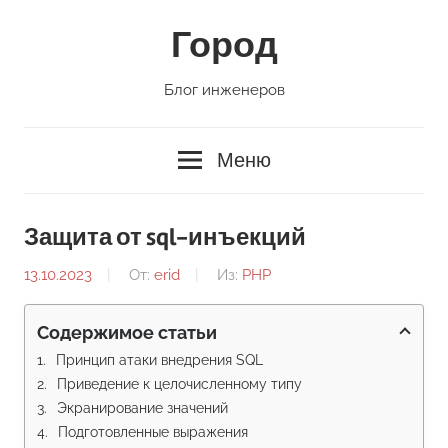
Перейти
Город
к
содержимому
Блог инженеров
Меню
Защита от sql-инъекций
13.10.2023
От:
erid
Из:
PHP
Содержимое статьи
Принцип атаки внедрения SQL
Приведение к целочисленному типу
Экранирование значений
Подготовленные выражения