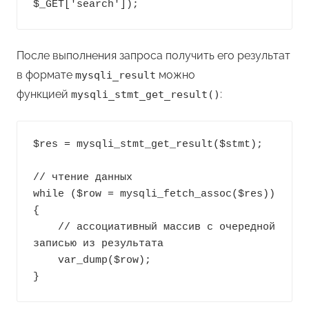
После выполнения запроса получить его результат
в формате
можно
mysqli_result
функцией
:
mysqli_stmt_get_result()
$res = mysqli_stmt_get_result($stmt);

// чтение данных

while ($row = mysqli_fetch_assoc($res)) 
{

    // ассоциативный массив с очередной 
записью из результата

    var_dump($row);
