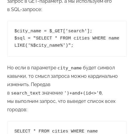
запрос в GET-параметр, а мы используем его
в SQL-запросе:
$city_name = $_GET['search'];

$sql = "SELECT * FROM cities WHERE name 
Но если в параметре
будет символ
city_name
кавычки, то смысл запроса можно кардинально
изменить. Передав
в
значение
,
search_text
')+and+(id<>'0
мы выполним запрос, что выведет список всех
городов:
SELECT * FROM cities WHERE name 