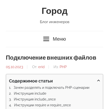
Перейти
Город
к
содержимому
Блог инженеров
Меню
Подключение внешних файлов
05.10.2023
От:
erid
Из:
PHP
Содержимое статьи
Зачем разделять и подключать PHP-сценарии
Инструкция include
Инструкция include_once
Инструкции require и require_once