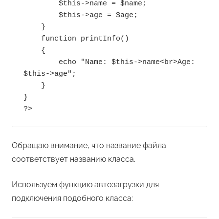
        $this->name = $name;

        $this->age = $age;

    }

    function printInfo()

    {

        echo "Name: $this->name<br>Age: 
$this->age";

    }

}

?>
Обращаю внимание, что название файла
соответствует названию класса.
Используем функцию автозагрузки для
подключения подобного класса: