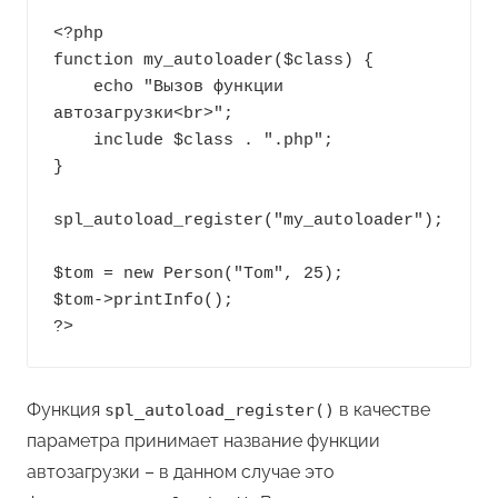
<?php

function my_autoloader($class) {

    echo "Вызов функции 
автозагрузки<br>";

    include $class . ".php";

}

spl_autoload_register("my_autoloader");

$tom = new Person("Tom", 25);

$tom->printInfo();

?>
Функция
в качестве
spl_autoload_register()
параметра принимает название функции
автозагрузки – в данном случае это