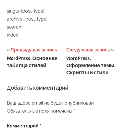
single-{post-type}
archive-{post-type}
search
index
Навигация
Предыдущая запись
Следующая запись
WordPress. Основная
WordPress.
по
табилца стилей
Оформление темы.
записям
Скрипты и стили
Добавить комментарий
Ваш адрес email не будет опубликован.
Обязательные поля помечены
*
Комментарий
*