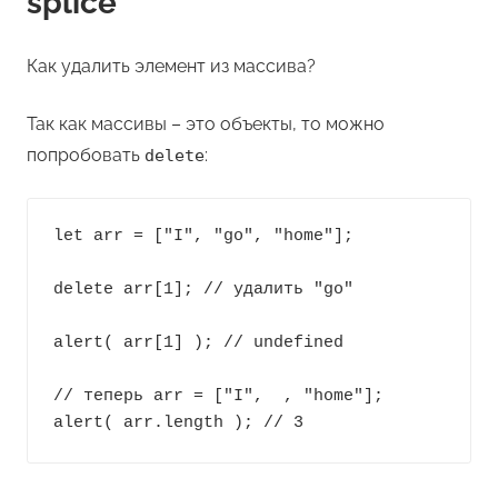
splice
Как удалить элемент из массива?
Так как массивы – это объекты, то можно
попробовать
:
delete
let arr = ["I", "go", "home"];

delete arr[1]; // удалить "go"

alert( arr[1] ); // undefined

// теперь arr = ["I",  , "home"];

alert( arr.length ); // 3