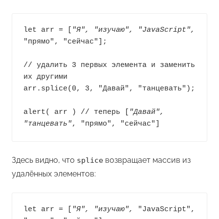
let arr = [
"Я"
, "изучаю", "JavaScript",
"прямо", "сейчас"];

// удалить 3 первых элемента и заменить 
их другими

arr.splice(0, 3, "Давай", "танцевать");

alert( arr ) // теперь [
"Давай", 
"танцевать"
, "прямо", "сейчас"]
Здесь видно, что
возвращает массив из
splice
удалённых элементов:
let arr = [
"Я"
, "изучаю",
 "JavaScript", 