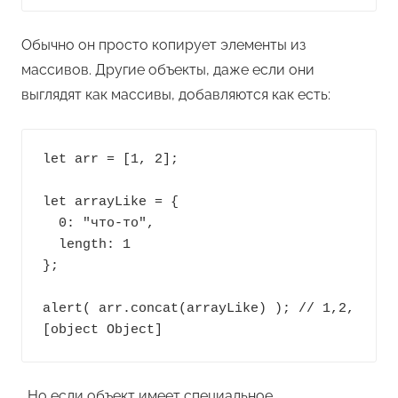
Обычно он просто копирует элементы из
массивов. Другие объекты, даже если они
выглядят как массивы, добавляются как есть:
let arr = [1, 2];

let arrayLike = {

  0: "что-то",

  length: 1

};

alert( arr.concat(arrayLike) ); // 1,2,
[object Object]
…Но если объект имеет специальное