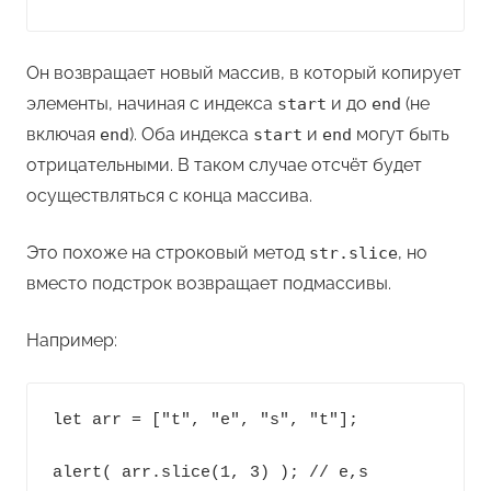
Он возвращает новый массив, в который копирует
элементы, начиная с индекса
и до
(не
start
end
включая
). Оба индекса
и
могут быть
end
start
end
отрицательными. В таком случае отсчёт будет
осуществляться с конца массива.
Это похоже на строковый метод
, но
str.slice
вместо подстрок возвращает подмассивы.
Например:
let arr = ["t", "e", "s", "t"];

alert( arr.slice(1, 3) ); // e,s 