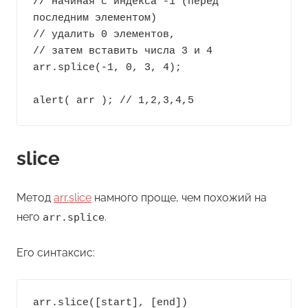
// начиная с индекса -1 (перед 
последним элементом)

// удалить 0 элементов,

// затем вставить числа 3 и 4

arr.splice(-1, 0, 3, 4);

alert( arr ); // 1,2,3,4,5
slice
Метод
arr.slice
намного проще, чем похожий на
него
.
arr.splice
Его синтаксис:
arr.slice([start], [end])