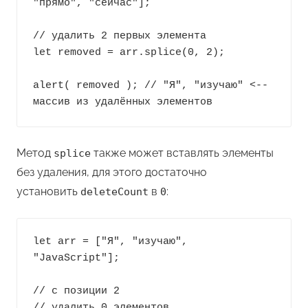
"прямо", "сейчас"];

// удалить 2 первых элемента

let removed = arr.splice(0, 2);

alert( removed ); // "Я", "изучаю" <-- 
массив из удалённых элементов
Метод
также может вставлять элементы
splice
без удаления, для этого достаточно
установить
в
:
deleteCount
0
let arr = ["Я", "изучаю", 
"JavaScript"];

// с позиции 2

// удалить 0 элементов
