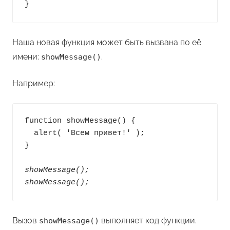
}
Наша новая функция может быть вызвана по её
имени:
.
showMessage()
Например:
function showMessage() {

  alert( 'Всем привет!' );

}

showMessage();

showMessage();
Вызов
выполняет код функции.
showMessage()