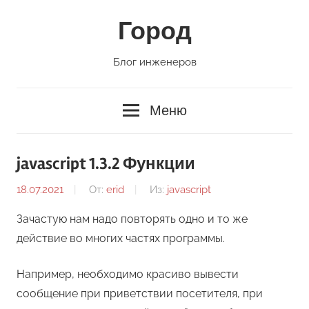
Перейти
Город
к
содержимому
Блог инженеров
Меню
javascript 1.3.2 Функции
18.07.2021
От:
erid
Из:
javascript
Зачастую нам надо повторять одно и то же
действие во многих частях программы.
Например, необходимо красиво вывести
сообщение при приветствии посетителя, при