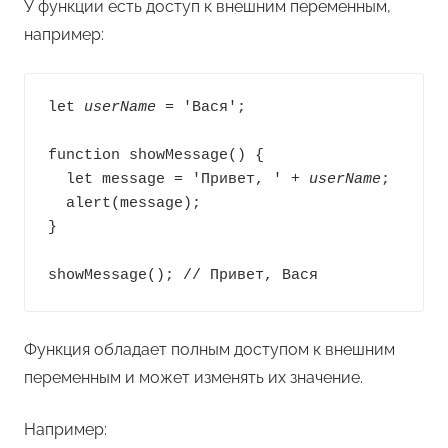
У функции есть доступ к внешним переменным,
например:
let 
userName
 = 'Вася';

function showMessage() {

  let message = 'Привет, ' + 
userName
;

  alert(message);

}

showMessage(); // Привет, Вася
Функция обладает полным доступом к внешним
переменным и может изменять их значение.
Например: