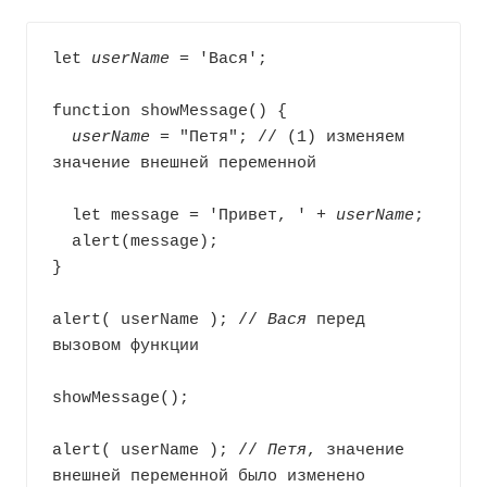
let 
userName
 = 'Вася';

function showMessage() {

userName
 = "Петя"; // (1) изменяем 
значение внешней переменной

  let message = 'Привет, ' + 
userName
;

  alert(message);

}

alert( userName ); // 
Вася
 перед 
вызовом функции

showMessage();

alert( userName ); // 
Петя
, значение 
внешней переменной было изменено 