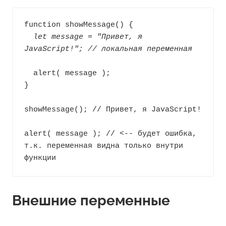
  let message = "Привет, я 
JavaScript!"; // локальная переменная
  alert( message );

}

showMessage(); // Привет, я JavaScript!

alert( message ); // <-- будет ошибка, 
т.к. переменная видна только внутри 
функции
Внешние переменные