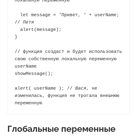
локальную переменную
  let message = 'Привет, ' + userName; 
// 
Петя
  alert(message);

}

// функция создаст и будет использовать 
свою собственную локальную переменную 
userName

showMessage();

alert( userName ); // 
Вася
, не 
изменилась, функция не трогала внешнюю 
переменную
Глобальные переменные