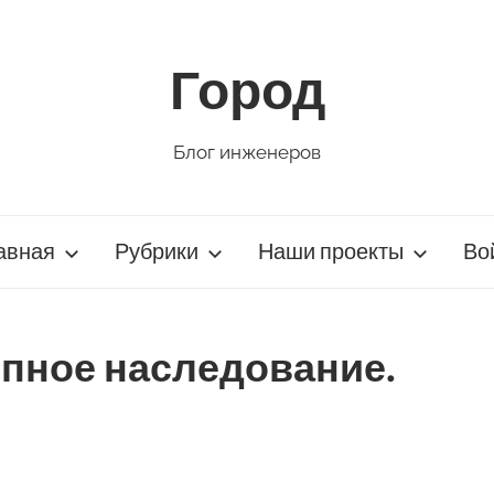
Город
Блог инженеров
авная
Рубрики
Наши проекты
Во
отипное наследование.