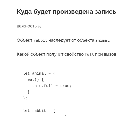
Куда будет произведена запись
важность: 5
Объект
наследует от объекта
.
rabbit
animal
Какой объект получит свойство
при вызо
full
let animal = {

  eat() {

    this.full = true;

  }

};

let rabbit = {
