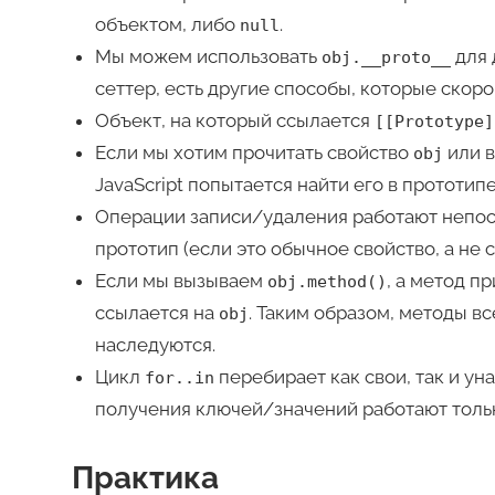
объектом, либо
.
null
Мы можем использовать
для 
obj.__proto__
сеттер, есть другие способы, которые скоро
Объект, на который ссылается
[[Prototype]
Если мы хотим прочитать свойство
или в
obj
JavaScript попытается найти его в прототипе
Операции записи/удаления работают непос
прототип (если это обычное свойство, а не с
Если мы вызываем
, а метод пр
obj.method()
ссылается на
. Таким образом, методы в
obj
наследуются.
Цикл
перебирает как свои, так и у
for..in
получения ключей/значений работают тольк
Практика