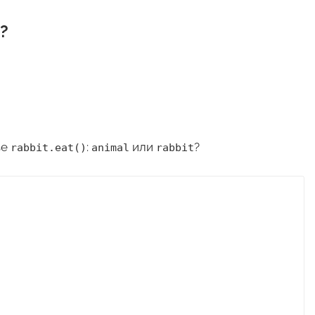
?
ве
:
или
?
rabbit.eat()
animal
rabbit