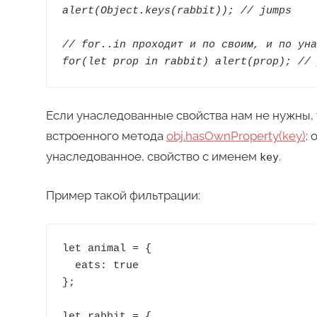
alert(Object.keys(rabbit)); // jumps
// for..in проходит и по своим, и по уна
for(let prop in rabbit) alert(prop); // 
Если унаследованные свойства нам не нужны,
встроенного метода
obj.hasOwnProperty(key)
:
унаследованное, свойство с именем
.
key
Пример такой фильтрации:
let animal = {

  eats: true

};

let rabbit = {
