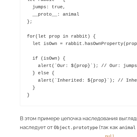
  jumps: true,

  __proto__: animal

};

for(let prop in rabbit) {

  let isOwn = rabbit.hasOwnProperty(prop);

  if (isOwn) {

    alert(`Our: ${prop}`); // Our: jumps

  } else {

    alert(`Inherited: ${prop}`); // Inherited: eats

  }

}
В этом примере цепочка наследования выгляди
наследует от
(так как
Object.prototype
animal