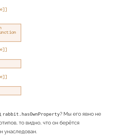
д
? Мы его явно не
rabbit.hasOwnProperty
типов, то видно, что он берётся
 он унаследован.