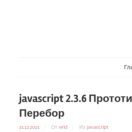
Перейти
к
содержимому
Гл
javascript 2.3.6 Прот
Перебор
21.12.2021
От:
erid
Из:
javascript