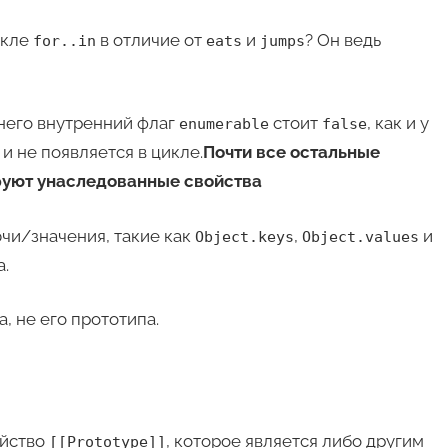
икле
в отличие от
и
? Он ведь
for..in
eats
jumps
 него внутренний флаг
стоит
, как и у
enumerable
false
 и не появляется в цикле.
Почти все остальные
руют унаследованные свойства
чи/значения, такие как
,
и
Object.keys
Object.values
.
, не его прототипа.
ойство
, которое является либо другим
[[Prototype]]