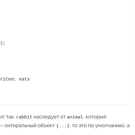
т так:
наследует от
, который
rabbit
animal
– литеральный объект
, то это по умолчанию), а
{...}