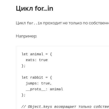
Цикл for…in
Цикл
проходит не только по собственн
for..in
Например:
let animal = {

  eats: true

};

let rabbit = {

  jumps: true,

  __proto__: animal

};

// Object.keys возвращает только собстве