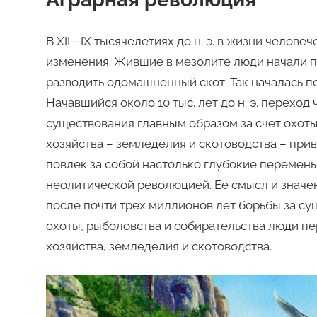
В XII—IX тысячелетиях до н. э. в жизни челове
изменения. Жившие в мезолите люди начали 
разводить одомашненный скот. Так началась п
Начавшийся около 10 тыс. лет до н. э. переход
существования главным образом за счет охоты 
хозяйства – земледелия и скотоводства – прив
повлек за собой настолько глубокие перемены
неолитической революцией. Ее смысл и значен
после почти трех миллионов лет борьбы за су
охоты, рыболовства и собирательства люди пе
хозяйства, земледелия и скотоводства.