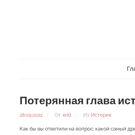
Перейти
к
содержимому
Гл
Потерянная глава ис
28.09.2022
От:
erid
Из:
История
Как бы вы ответили на вопрос: какой самый др