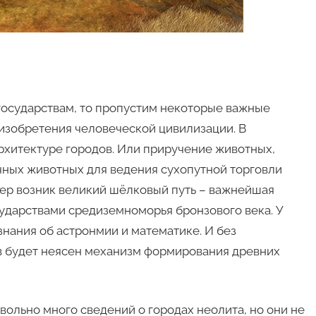
государствам, то пропустим некоторые важные
 изобретения человеческой цивилизации. В
архитектуре городов. Или приручение животных,
чных животных для ведения сухопутной торговли
имер возник великий шёлковый путь – важнейшая
ударствами средиземноморья бронзового века. У
знания об астронмии и математике. И без
в будет неясен механизм формирования древних
вольно много сведений о городах неолита, но они не