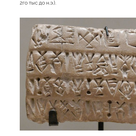
2го тыс до н.э.).