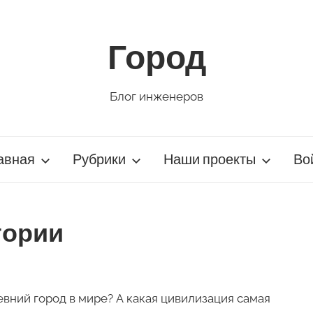
Город
Блог инженеров
авная
Рубрики
Наши проекты
Во
тории
евний город в мире? А какая цивилизация самая