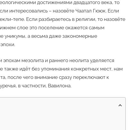
хеологическими достижениями двадцатого века, то
сли интересовались – назовёте Чаатал Гююк. Если
кли-тепе. Если разбираетесь в религии, то назовёте
нижнем слое это поселение окажется самым
ие уникумы, а весьма даже закономерные
эпохи.
 эпохам мезолита и раннего неолита уделяется
е также идёт без упоминания конкретных мест, нам
та, после чего внимание сразу переключают к
речья, в частности, Вавилона.