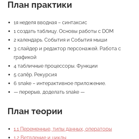
План практики
1я неделя вводная – синтаксис
1 создать таблицу. Основы работы с DOM
2 календарь. События и События мыши
3 слайдер и редактор персонажей. Работа с
графикой
4 табличные процессоры. Функции
5 сапёр. Рекурсия
6 snake – интерактивное приложение.
— перерыв, доделать snake —
План теории
1.1 Переменные, типы данных, операторы
1.2 Ветвление и циклы