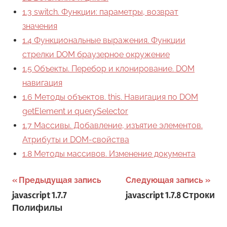
1.3 switch. Функции: параметры, возврат
значения
1.4 Функциональные выражения. Функции
стрелки DOM
браузерное окружение
1.5 Объекты. Перебор и клонирование. DOM
навигация
1.6 Методы объектов. this. Навигация по DOM
getElement и querySelector
1.7 Массивы. Добавление, изъятие элементов.
Атрибуты и DOM-свойства
1.8 Методы массивов. Изменение документа
Навигация
Предыдущая запись
Следующая запись
javascript 1.7.7
javascript 1.7.8 Строки
по
Полифилы
записям